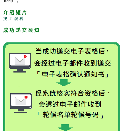
1099
）。
介绍短片
按此观看
成功递交须知