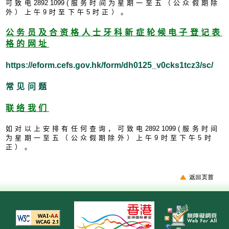
可致电
2892 1099
(服务时间为星期一至五（公众假期除
外）上午9时至下午5时正）。
公务员及合资格人士牙科新症轮候电子登记表
格的网址
https://eform.cefs.gov.hk/form/dh0125_v0cks1tcz3/sc
/
常见问题
联络我们
如对以上安排有任何查询，可致电
2892 1099
(服务时间
为星期一至五（公众假期除外）上午9时至下午5时
正）。