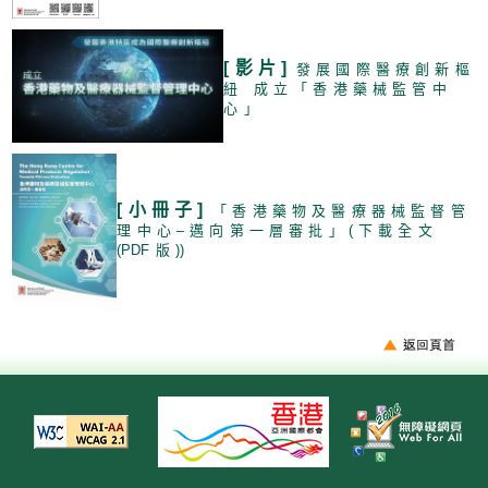
[影片
]
發展國際醫療創新樞
紐 成立「香港藥械監管中
心」
[小冊子
]
「香港藥物及醫療器械監督管
理中心–邁向第一層審批」(下載全文
(PD
F版
)
)