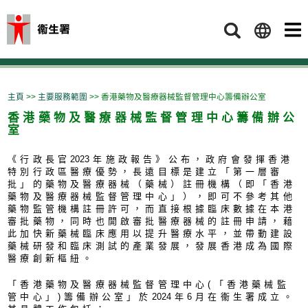
搜索
主頁
>>
主要服務範圍
>> 香港藥物及醫療器械監督管理中心籌備辦公室
香港藥物及醫療器械監督管理中心籌備辦公
室
《行政長官
202
3年施政報告》公布，政府會發揮香港
特別行政區醫療優勢，長遠目標是建立「第一層審
批」的藥物及醫療器械（藥械）註冊機構（即「香港
藥物及醫療器械監督管理中心」），即可不參考其他
藥物監管機構註冊許可，而直接根據臨床數據在本港
審批藥物，同時也開啟審批醫療器械的註冊申請，藉
此加快新藥械臨床應用以提升醫療水平，並帶動建設
藥械研發和臨床測試的產業發展，發展香港成為國際
醫療創新樞紐。
「香港藥物及醫療器械監督管理中心(「香港藥械監
管中心」)籌備辦公室」於
202
4年6月在衞生署成立。