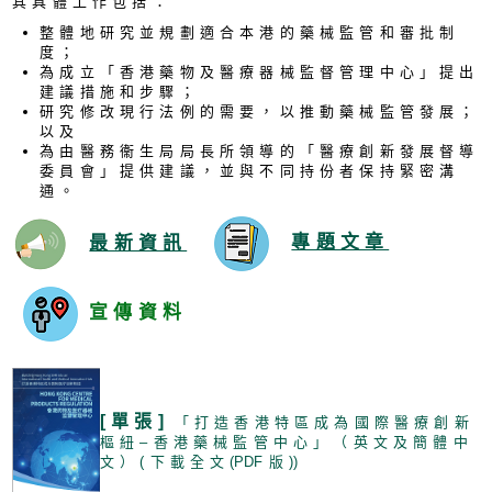
其具體工作包括：
整體地研究並規劃適合本港的藥械監管和審批制
度；
為成立「香港藥物及醫療器械監督管理中心」提出
建議措施和步驟；
研究修改現行法例的需要，以推動藥械監管發展；
以及
為由醫務衞生局局長所領導的「醫療創新發展督導
委員會」提供建議，並與不同持份者保持緊密溝
通。
最新資訊
專題文章
宣傳資料
[單張]
「打造香港特區成為國際醫療創新
樞紐–香港藥械監管中心」（英文及簡體中
文）(下載全文
(PD
F版
)
)