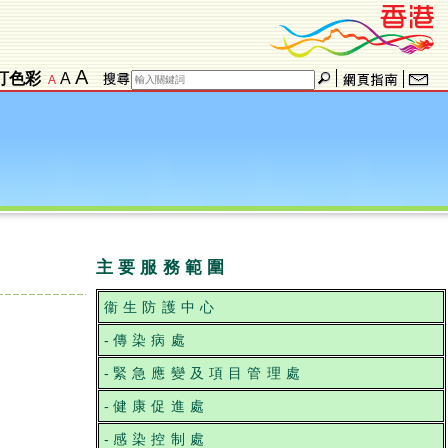
A
訂色彩
A
A
主要服務範圍
衞生防護中心
-
傳染病處
-
緊急應變及項目管理處
-
健康促進處
-
感染控制處