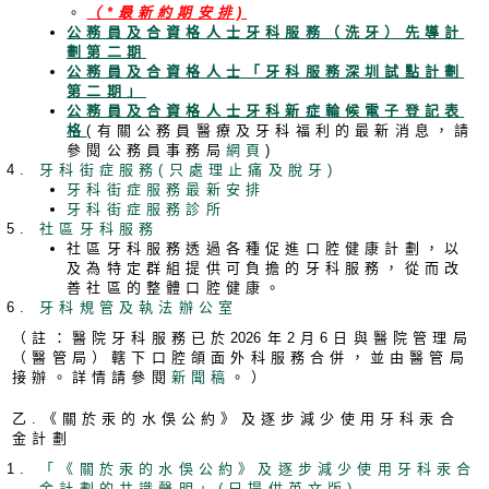
。
（*最新約期安排)
公務員及合資格人士牙科服務（洗牙）先導計
劃第二期
公務員及合資格人士「牙科服務深圳試點計劃
第二期」
公務員及合資格人士牙科新症輪候電子登記表
格
(有關公務員醫療及牙科福利的最新消息，請
參閱公務員事務局
網頁
)
牙科街症服務(只處理止痛及脫牙)
牙科街症服務最新安排
牙科街症服務診所
社區牙科服務
社區牙科服務透過各種促進口腔健康計劃，以
及為特定群組提供可負擔的牙科服務，從而改
善社區的整體口腔健康。
牙科規管及執法辦公室
（註：醫院牙科服務已於
202
6年2月6日與醫院管理局
（醫管局）轄下口腔頜面外科服務合併，並由醫管局
接辦。詳情請參閱
新聞稿
。）
乙.《關於汞的水俁公約》及逐步減少使用牙科汞合
金計劃
「《關於汞的水俁公約》及逐步減少使用牙科汞合
金計劃的共識聲明」(只提供英文版)