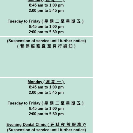
8:45 am to 1:00 pm
2:00 pm to 5:45 pm
Tuesday to Friday
(星期二至星期五)
8:45 am to 1:00 pm
2:00 pm to 5:30 pm
(Suspension of service until further notice)
(暫停服務直至另行通知
)
Monday
(星期一)
8:45 am to 1:00 pm
2:00 pm to 5:45 pm
Tuesday to Friday
(星期二至星期五)
8:45 am to 1:00 pm
2:00 pm to 5:30 pm
Evening Dental Clinic
(牙科夜診服務
)^
(Suspension of service until further notice)