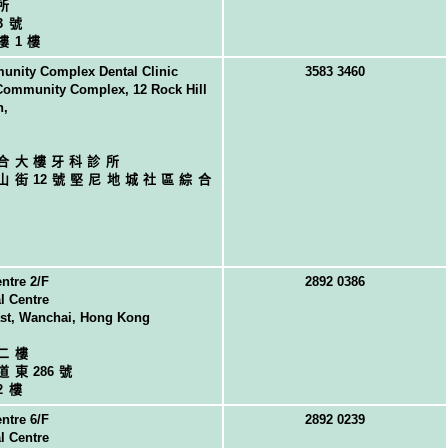
所
3號
樓1樓
nity Complex Dental Clinic
3583 3460
Community Complex, 12 Rock Hill
n,
合大樓牙科診所
山街
1
2號堅尼地城社區綜合
ntre 2/F
2892 0386
l Centre
st, Wanchai, Hong Kong
二樓
道東
28
6號
2樓
ntre 6/F
2892 0239
l Centre