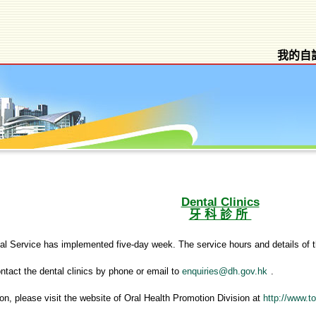
我的自
Dental Clinics
牙科診所
al Service has implemented five-day week. The service hours and details of th
ntact the dental clinics by phone or email to
enquiries@dh.gov.h
k
.
ion, please visit the website of Oral Health Promotion Division at
http://www.t