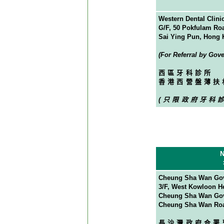
Western Dental Clini
G/F, 50 Pokfulam Ro
Sai Ying Pun, Hong
(For Referral by Gov
西區牙科診所
香港西營盤薄扶
(只限政府牙科
N
Cheung Sha Wan Gove
3/F, West Kowloon He
Cheung Sha Wan Gove
Cheung Sha Wan Ro
長沙灣政府合署