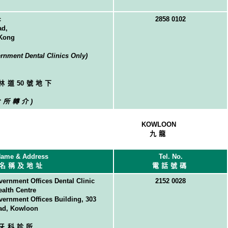
c
2858 0102
ad,
 Kong
ernment Dental Clinics Only)
林道
5
0號地下
診所轉介)
KOWLOON
九龍
ame & Address
Tel. No.
名稱及地址
電話號碼
rnment Offices Dental Clinic
2152 0028
alth Centre
rnment Offices Building, 303
ad, Kowloon
牙科診所