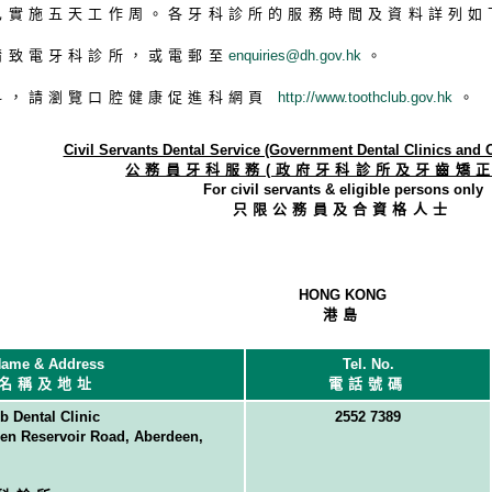
已實施五天工作周。各牙科診所的服務時間及資料詳列如
請致電牙科診所，或電郵至
enquiries@dh.gov.h
k
。
料，請瀏覽口腔健康促進科網頁
http://www.toothclub.gov.h
k
。
Civil Servants Dental Service (Government Dental Clinics and O
公務員牙科服務(政府牙科診所及牙齒矯
For civil servants & eligible persons only
只限公務員及合資格人士
HONG KONG
港島
ame & Address
Tel. No.
名稱及地址
電話號碼
 Dental Clinic
2552 7389
en Reservoir Road, Aberdeen,