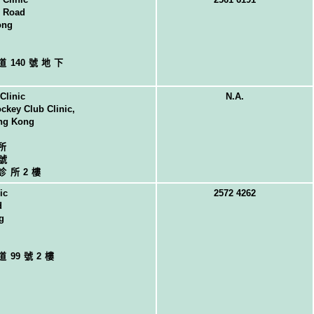
i Road
ong
道
14
0號地下
Clinic
N.A.
ckey Club Clinic,
ong Kong
所
5號
診所2樓
ic
2572 4262
d
g
道
9
9號2樓