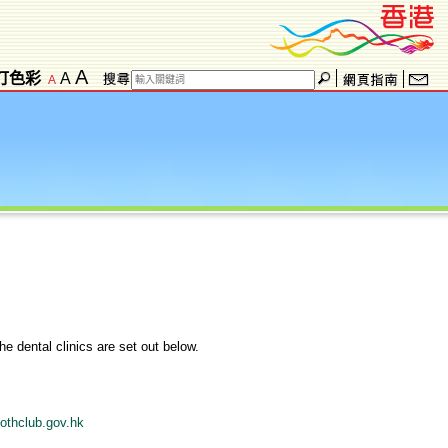
A
訂色彩
A
A
e dental clinics are set out below.
oothclub.gov.h
k