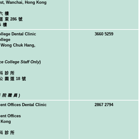
st, Wanchai, Hong Kong
六樓
道東
28
6號
6樓
lege Dental Clinic
3660 5259
llege
, Wong Chuk Hang,
e College Staff Only
)
科診所
公園道
1
8號
學院職員)
t Offices Dental Clinic
2867 2794
nt Offices
 Kong
科診所