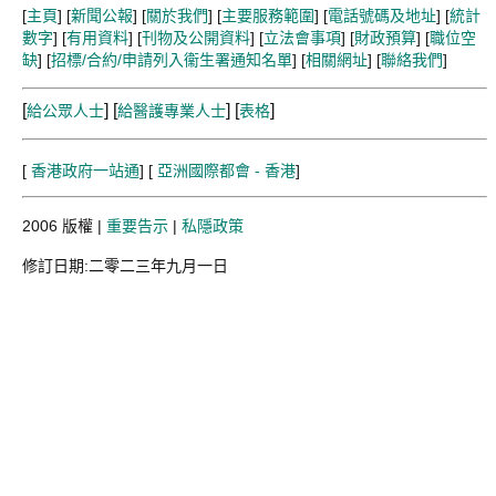
[
主頁
] [
新聞公報
] [
關於我們
] [
主要服務範圍
] [
電話號碼及地址
] [
統計
數字
] [
有用資料
] [
刊物及公開資料
] [
立法會事項
] [
財政預算
] [
職位空
缺
] [
招標/合約/申請列入衞生署通知名單
] [
相關網址
] [
聯絡我們
]
[
] [
] [
]
給公眾人士
給醫護專業人士
表格
[
香港政府一站通
] [
亞洲國際都會 - 香港
]
2006 版權 |
重要告示
|
私隱政策
修訂日期:二零二三年九月一日