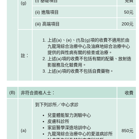
(i) 基礎項目
免費
(g)
(ii) 進階項目
50元
(iii) 高端項目
200元
上述(a)、(e)、(f)及(g)項的收費不適用於由
九龍灣綜合治療中心及油麻地綜合治療中心
提供的與性病有關的檢查或治療。
註：
上述(a)項的收費不包括有關的配藥、放射造
影服務及化驗費用。
上述(e)項的收費不包括自費藥物。
(B)
非符合資格人士：
收費
到下列診所／中心求診
兒童體能智力測驗中心
皮膚科診所
家庭醫學深造培訓中心
(a)
850元
九龍灣綜合治療中心的愛滋病診所