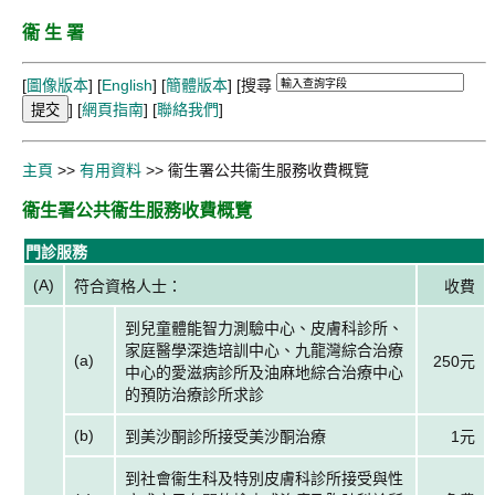
衞 生 署
[
圖像版本
] [
English
] [
簡體版本
]
[搜尋
] [
網頁指南
] [
聯絡我們
]
主頁
>>
有用資料
>> 衞生署公共衞生服務收費概覽
衞生署公共衞生服務收費概覽
門診服務
(A)
符合資格人士：
收費
到兒童體能智力測驗中心、皮膚科診所、
家庭醫學深造培訓中心、九龍灣綜合治療
(a)
250元
中心的愛滋病診所及油麻地綜合治療中心
的預防治療診所求診
(b)
到美沙酮診所接受美沙酮治療
1元
到社會衞生科及特別皮膚科診所接受與性