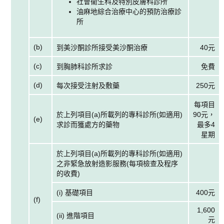
社會衞生科及特別皮膚科診所
油麻地綜合治療中心的預防治療診
所
(b)
到美沙酮診所接受美沙酮治療
40元
(c)
到胸肺科診所求診
免費
(d)
每次接受注射及敷藥
250元
每項目
於上列項目(a)所載列的專科診所(如適用)
90元，
(e)
求診而獲處方的藥物
最多4
星期
於上列項目(a)所載列的專科診所(如適用)
之非緊急放射造影服務(每項檢查及程序
的收費)
(i) 基礎項目
400元
(f)
1,600
(ii) 進階項目
元