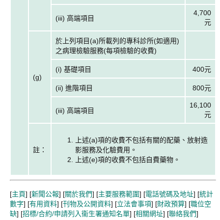
4,700
(iii) 高端項目
元
於上列項目(a)所載列的專科診所(如適用)
之病理檢驗服務(每項檢驗的收費)
(i) 基礎項目
400元
(g)
(ii) 進階項目
800元
16,100
(iii) 高端項目
元
上述(a)項的收費不包括有關的配藥、放射造
註：
影服務及化驗費用。
上述(e)項的收費不包括自費藥物。
[
主頁
] [
新聞公報
] [
關於我們
] [
主要服務範圍
] [
電話號碼及地址
] [
統計
數字
] [
有用資料
] [
刊物及公開資料
] [
立法會事項
] [
財政預算
] [
職位空
缺
] [
招標/合約/申請列入衞生署通知名單
] [
相關網址
] [
聯絡我們
]