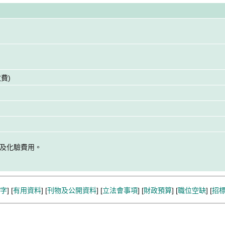
費)
務及化驗費用。
字
] [
有用資料
] [
刊物及公開資料
] [
立法會事項
] [
財政預算
] [
職位空缺
] [
招標