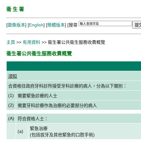
衞 生 署
[
圖像版本
] [
English
] [
簡體版本
]
[搜尋
主頁
>>
有用資料
>> 衞生署公共衞生服務收費概覽
衞生署公共衞生服務收費概覽
須知
合資格往政府牙科診所接受牙科診療的病人，分為以下類別：
(1)
需要緊急診療的人士
(2)
需要牙科診療作為治療的必要部分的病人
(A)
符合資格人士：
緊急治療
(a)
(包括拔牙及其他緊急的口腔手術)