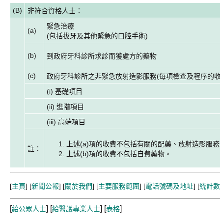
(B)
非符合資格人士：
緊急治療
(a)
(包括拔牙及其他緊急的口腔手術)
(b)
到政府牙科診所求診而獲處方的藥物
(c)
政府牙科診所之非緊急放射造影服務(每項檢查及程序的收
(i) 基礎項目
(ii) 進階項目
(iii) 高端項目
上述(a)項的收費不包括有關的配藥、放射造影服
註：
上述(b)項的收費不包括自費藥物。
[
主頁
] [
新聞公報
] [
關於我們
] [
主要服務範圍
] [
電話號碼及地址
] [
統計數
[
] [
] [
]
給公眾人士
給醫護專業人士
表格