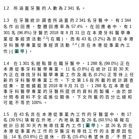
1.
2 所涵蓋牙醫的人數為
2 34
1名。
1.
3 在牙醫統計調查所涵蓋的
2 34
1名牙醫中，有
1 34
4
名作出回應，整體回應率為
57.4
%。在回應者中，有
1
30
1名
(96.8%
)牙醫於
201
8年8月
3
1日在本港牙科醫學專
2,3
業從事經濟活動
(在職)，而有
4
3名
(3.2%
)為非在本港
2,4
牙科醫學專業從事經濟活動
(非在本港從事業內工
作
)
(圖甲)
。
1.
4 在
1 30
1名經點算在職牙醫中，
1 28
8名
(99.0%
)正在
本港從事牙科醫學專業，
1
1名
(0.8%
)在統計日前
3
0天
內正在尋找牙科醫學專業工作及兩名
(0.2%
)正等待上任
新的牙科醫學專業工作。下文第
1.
6段所載的統計調查
結果，是根據截至
201
8年8月
3
1日，
1 28
8名在本港從
事牙科醫學專業的牙醫所提供的資料而製備。由於部
分問卷資料不全或進位關係，下文所載的百分比總和
可能不等於
100
%。
1.
5 在
4
3名非在本港從事業內工作的牙醫當中，有
1
7
名
(39.5%
)填報在外地／內地執業及
2
6名
(60.5%
)填報在
統計日前
3
0天內無尋找業內工作
(圖甲)
。該
2
6名非在
本港從事業內工作的牙醫沒有尋找工作的主要原因包
括
: 1
4名
(53.8%
)已退休、四名
(15.4%
)希望休息／不想工