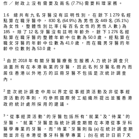
作／財政上沒有需要及兩名
(7.7%
)需要料理家務。
1.
6 總共有九名牙醫沒有註明性別，在餘下
1 27
9名經
點算在職牙醫中，
83
0名
(64.9%
)為男性及
44
9名
(35.1%
)
為女性，整體性別比率(每百名女性的男性人數)為
18
5。除了
1
2名牙醫沒有註明年齡外，餘下
1 27
6名經
點算在職牙醫的整體年齡中位數為
50.
0歲。經點算在
職女牙醫的年齡中位數為
41.
0歲，而在職男牙醫的年
齡中位數則為
53.
0歲。
1
由於
201
8年有關牙醫醫療衞生服務人力統計調查只
涵蓋所有在本港執業的牙醫，因此名列牙醫名冊內而
居住香港以外地方的註冊牙醫不包括是次統計調查
內。
2
是次統計調查中用以界定從事經濟活動及非從事經
濟活動的準則，均參照國際勞工組織所提出並獲香港
政府統計處所採用的建議。
3
“從事經濟活動”的牙醫包括所有“就業”及“待業”的
牙醫。“就業”牙醫是指統計調查期間在本港從事牙科
醫學專業的牙醫，而“待業”牙醫則指
(a
)在統計調查期
間並非在本港從事牙科醫學專業；
(b
)在統計日前7天