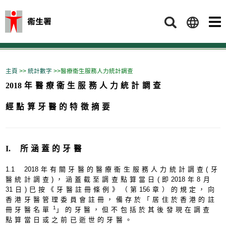
搜索
主頁
>>
統計數字
>>醫療衞生服務人力統計調查
201
8年醫療衞生服務人力統計調查
經點算牙醫的特徵摘要
I.
所涵蓋的牙醫
1.
1
201
8年有關牙醫的醫療衞生服務人力統計調查(牙
醫統計調查)，涵蓋截至調查點算當日(即
201
8年8月
3
1日)巳按《牙醫註冊條例》（第
15
6章）的規定，向
香港牙醫管理委員會註冊，備存於「居住於香港的註
1
冊牙醫名單
」的牙醫，但不包括於其後發現在調查
點算當日或之前已逝世的牙醫。