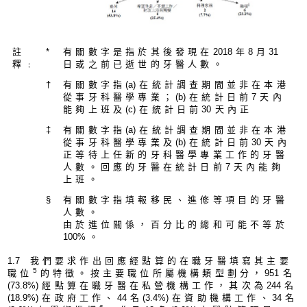
註
*
有關數字是指於其後發現在
201
8年8月
3
1
釋﹕
日或之前已逝世的牙醫人數。
†
有關數字指
(a
)在統計調查期間並非在本港
從事牙科醫學專業；
(b
)在統計日前7天內
能夠上班及
(c
)在統計日前
3
0天內正
‡
有關數字指
(a
)在統計調查期間並非在本港
從事牙科醫學專業及
(b
)在統計日前
3
0天內
正等待上任新的牙科醫學專業工作的牙醫
人數。回應的牙醫在統計日前7天內能夠
上班。
§
有關數字指填報移民、進修等項目的牙醫
人數。
由於進位關係，百分比的總和可能不等於
100
%。
1.
7 我們要求作出回應經點算的在職牙醫填寫其主要
5
職位
的特徵。按主要職位所屬機構類型劃分，
95
1名
(73.8%
)經點算在職牙醫在私營機構工作，其次為
24
4名
(18.9%
)在政府工作、
4
4名
(3.4%
)在資助機構工作、
3
4名