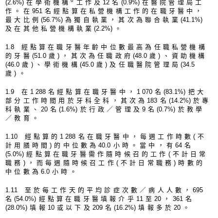
6
(2.6%
)在學術機構
工作及
1
2名
(0.9%
)在醫院管理局工
作。在
95
1名經點算在私營機構工作的在職牙醫中，
最大比例
(56.7%
)為獨自執業，其次為聯合執業
(41.1%
)
及在其他私營機構執業
(2.2%
)。
1.
8 經點算在職牙醫年齡中位數最高為任職私營機構
的牙醫
(51.
0歲)，其次為任職政府
(48.
0歲)、資助機構
(46.
0歲)、學術機構
(45.
0歲)及任職醫院管理局
(34.
5
歲)。
1.
9 在
1 28
8名經點算在職牙醫中，
1 07
0名
(83.1%
)把大
部分工作時間用於牙科全科，其次為
18
3名
(14.2%
)於專
科執業、
2
0名
(1.6%
)於行政／管理及9名
(0.7%
)於教學
／教育。
1.1
0 經點算的
1 28
8名在職牙醫中，每週工作時數(不
計用膳時間)的中位數為
40.
0小時。當中，有
6
4名
(5.0%
)經點算在職牙醫需作隨時候召的工作(不計日常
職務)，而每週隨時候召工作(不計日常職務)時數的
中位數為
6.
0小時。
1.1
1 至於每工作天的平均診症次數／病人人數，
69
5
名
(54.0%
)經點算在職牙醫填報介乎
1
1至
2
0，
36
1名
(28.0%
)填報
1
0或以下及
20
9名
(16.2%
)填報多於
2
0。