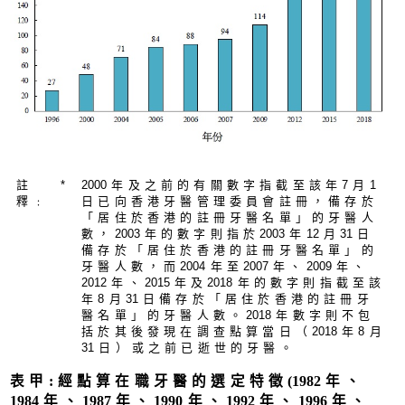
註
*
200
0年及之前的有關數字指截至該年7月1
釋﹕
日已向香港牙醫管理委員會註冊，備存於
「居住於香港的註冊牙醫名單」的牙醫人
數，
200
3年的數字則指於
200
3年
1
2月
3
1日
備存於「居住於香港的註冊牙醫名單」的
牙醫人數，而
200
4年至
200
7年、
200
9年、
201
2年、
201
5年及
201
8年的數字則指截至該
年8月
3
1日備存於「居住於香港的註冊牙
醫名單」的牙醫人數。
201
8年數字則不包
括於其後發現在調查點算當日（
201
8年8月
3
1日）或之前已逝世的牙醫。
表甲:經點算在職牙醫的選定特徵
(198
2年、
198
4年、
198
7年、
199
0年、
199
2年、
199
6年、