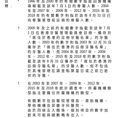
註
*
199
6年及
200
0年的有關數字指由回應機構
釋﹕
填報截至該年7月1日的脊醫人數，
200
4
年至
200
7年、
200
9年、
201
2年、
201
5年及
201
8年的有關數字則指於該年8月
3
1日已
向脊醫管理局註冊的脊醫人數。
†
200
0年及之前的有關數字指截至該年7月
1日在香港牙醫管理委員會註冊，備存於
「居住於香港的註冊牙醫名單」的牙醫
人數，
200
3年的數字則指
200
3年
1
2月
3
1日
備存於「居住於香港的註冊牙醫名單」
的牙醫人數，而
200
4年至
200
7年、
200
9
年、
201
2年、
201
5年及
201
8年的數字則指
截至該年8月
3
1日備存於「居住於香港的
註冊牙醫名單」的牙醫人數，但不包括
於其後發現在調查點算當日或之前已逝
世的牙醫。
†
在
200
3年至
200
7年、
200
9年、
201
2年、
201
5年及
201
8年統計調查中，所屬機構類
型指主要職位所屬機構的類型。
有關數字包括醫院管理局、資助機構、
學術機構及菲臘牙科醫院。
由於四捨五入關係，個別項目的數字加
起來可能與總數略有出入。