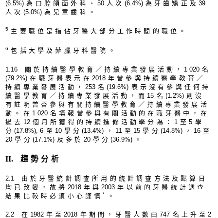
(6.5%
)為口腔頜面外科、
5
0人次
(6.4%
)為牙齒矯正及
3
9
人次
(5.0%
)為兒童齒科。
5
主要職位是指佔牙醫大部分工作時間的職位。
6
包括大學及菲臘牙科醫院。
1.1
6 關於持續醫學教育／持續專業發展活動，
1 02
0名
(79.2%
)在職牙醫表示在
201
8年曾參與持續醫學教育／
持續專業發展活動，
25
3名
(19.6%
)表示沒有參與任何持
續醫學教育／持續專業發展活動，而
1
5名
(1.2%
)則沒
有註明曾否參與有關持續醫學教育／持續專業發展活
動。在
1 02
0名填報曾參與有關活動的在職牙醫中，在
過去
1
2個月所獲得的持續進修活動學分為：1至5學
分
(17.8%),
6至
1
0學分
(13.4%
)，
1
1至
1
5學分
(14.8%
)，
1
6至
2
0學分
(17.1%
)及多於
2
0學分
(36.9%
)。
II
. 趨勢分析
2.
1 由於牙醫統計調查所用的統計調查方法及點算日
均已改變，故將
201
8年與
200
3年以前的牙醫統計調查
*
結果比較時必須小心謹慎
。
2.
2 在
198
2年至
201
8年期間，牙醫人數由
74
7名上升至
2