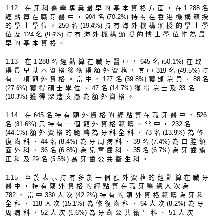
1.1
2 在牙科醫學專業最早的基本資格方面，在
1 28
8名
經點算在職牙醫中，
90
4名
(70.2%
)持有在香港機構頒授
的學士學位，
25
0名
(19.4%
)持有海外機構頒授的學士學
位及
12
4名
(9.6%
)持有海外機構頒授的博士學位作為最
早的基本資格。
1.1
3 在
1 28
8名經點算在職牙醫中，
64
5名
(50.1%
)在取
得最早基本資格後獲得額外資格，其中
31
9名
(49.5%
)持
有一項額外資格。當中，
12
7名
(39.8%
)獲頒院員、
8
8名
(27.6%
)獲得碩士學位、
4
7名
(14.7%
)獲得院士及
3
3名
(10.3%
)獲得深造文憑為額外資格。
1.1
4 在
64
5名持有額外資格的經點算在職牙醫中，
52
6
名
(81.6%
)只持有一個額外資格範疇。當中，
23
2名
(44.1%
)額外資格的範疇為牙科全科、
7
3名
(13.9%
)為修
復齒科、
4
4名
(8.4%
)為牙周病科、
3
9名
(7.4%
)為口腔頜
面外科、
3
6名
(6.8%
)為兒童齒科、
3
5名
(6.7%
)為牙齒矯
正科及
2
9名
(5.5%
)為牙齒公共衞生科。
1.1
5 至於表示持有多於一個額外資格的經點算在職牙
醫中，持有額外資格的經點算在職牙醫總人次為
78
2，當中
33
0人次
(42.2%
)持有的額外資格範疇為牙科
全科、
11
8人次
(15.1%
)為修復齒科、
6
4人次
(8.2%
)為牙
周病科、
5
2人次
(6.6%
)為牙齒公共衞生科、
5
1人次