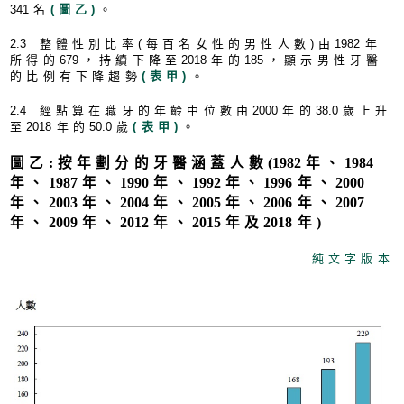
34
1名
(圖乙)
。
2.
3 整體性別比率(每百名女性的男性人數)由
198
2年
所得的
67
9，持續下降至
201
8年的
18
5，顯示男性牙醫
的比例有下降趨勢
(表甲)
。
2.
4 經點算在職牙的年齡中位數由
200
0年的
38.
0歲上升
至
201
8年的
50.
0歲
(表甲)
。
圖乙:按年劃分的牙醫涵蓋人數
(198
2年、
198
4
年、
198
7年、
199
0年、
199
2年、
199
6年、
200
0
年、
200
3年、
200
4年、
200
5年、
200
6年、
200
7
年、
200
9年、
201
2年、
201
5年及
201
8年
)
純文字版本