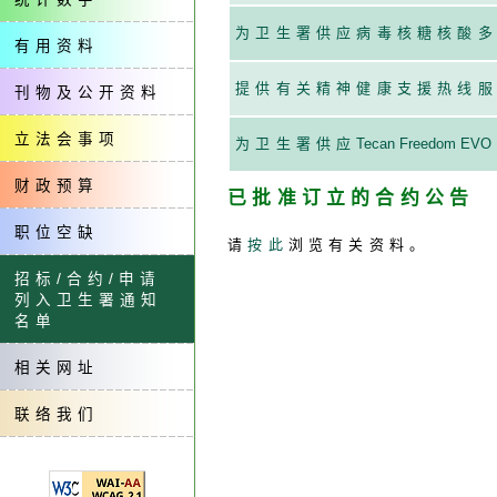
为卫生署供应病毒核糖核酸
有用资料
提供有关精神健康支援热线
刊物及公开资料
立法会事项
为卫生署供应
Tecan Freedom EVO 
财政预算
已批准订立的合约公告
职位空缺
请
按此
浏览有关资料。
招标/合约/申请
列入卫生署通知
名单
相关网址
联络我们