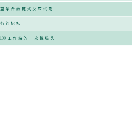
多重聚合酶链式反应试剂
服务的招标
10
0工作站的一次性吸头