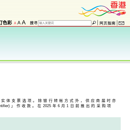
A
订色彩
A
A
供实体支票选项。除银行转帐方式外，供应商届时亦
tifier
)」作收款。在
202
5年6月1日前推出的采购项