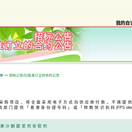
我的自
名单
>> 招标公告/已批准订立的合约公告
的采购项目，将全面采用电子方式向供应商付款，不再提
购部门提供「香港身份證号码」或「转数快识别码
(FPS iden
及美沙酮甜浆剂安慰剂