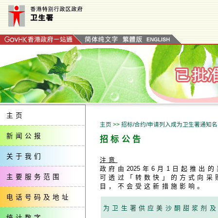
主页
主页
>>
招标/合约/申请列入成为卫生署通知
新闻公报
招标公告
关于我们
注意
政府由
202
5年6月1日起推出
主要服务范围
可透过「转数快」的方式向采
目，不会受这新措施影响。
电话号码及地址
为卫生署供应美沙酮甜浆剂
统计数字